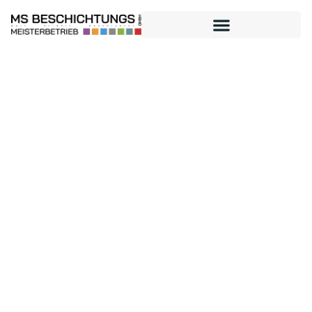
Lehrstelle als Maler und
Beschichtungstechniker
Geschlecht
m/w/d
Art
Lehrstelle